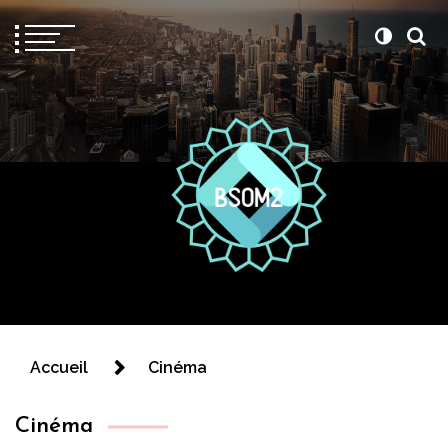
Bsom2
Blablatons ensemble
Accueil
Cinéma
Cinéma