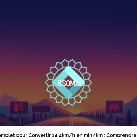
mplet pour Convertir 14,4km/h en min/km : Comprendre l