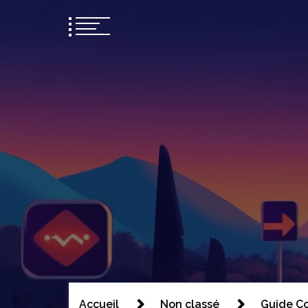
Bsom2
Blablatons ensemble
Accueil
Non classé
Guide Co