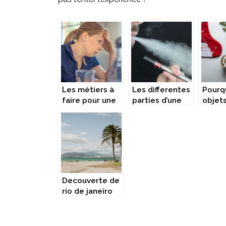
Les métiers à
Les differentes
Pourq
faire pour une
parties d’une
objet
femme
cigarette
public
enceinte
electronique
chaus
perso
sont-i
cadea
parfai
Decouverte de
rio de janeiro
avec un guide
francophone