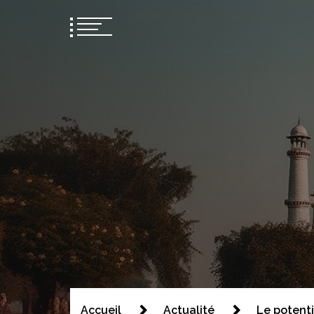
Bsom2
Blablatons ensemble
Accueil
Actualité
Le potent