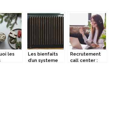
uoi les
Les bienfaits
Recrutement
s
d’un systeme
call center :
itaires et
de chauffage
une approche
settes
electrique
complete pour
nnalisees
mieux
ls des
comprendre
ux
ts ?