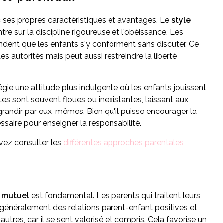
c ses propres caractéristiques et avantages. Le
style
re sur la discipline rigoureuse et l'obéissance. Les
tendent que les enfants s'y conforment sans discuter. Ce
 autorités mais peut aussi restreindre la liberté
légie une attitude plus indulgente où les enfants jouissent
tes sont souvent floues ou inexistantes, laissant aux
randir par eux-mêmes. Bien qu'il puisse encourager la
essaire pour enseigner la responsabilité.
vez consulter les
différentes approches parentales
 mutuel
est fondamental. Les parents qui traitent leurs
généralement des relations parent-enfant positives et
autres, car il se sent valorisé et compris. Cela favorise un