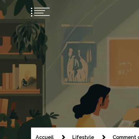
Bsom2
Blablatons ensemble
Accueil
Lifestyle
Comment ch