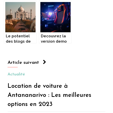
de chauffage
une approche
avec un guide
electrique
complete pour
francophone
mieux
comprendre
Le potentiel
Decouvrez la
des blogs de
version demo
voyage
gratuite de
Penalty Shoot
Out
Article suivant
Actualité
Location de voiture à
Antananarivo : Les meilleures
options en 2023