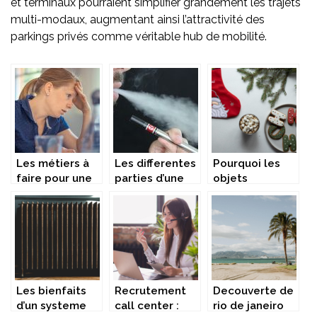
et terminaux pourraient simplifier grandement les trajets
multi-modaux, augmentant ainsi l’attractivité des
parkings privés comme véritable hub de mobilité.
Les métiers à
Les differentes
Pourquoi les
faire pour une
parties d’une
objets
femme
cigarette
publicitaires et
enceinte
electronique
chaussettes
personnalisees
sont-ils des
cadeaux
parfaits ?
Les bienfaits
Recrutement
Decouverte de
d’un systeme
call center :
rio de janeiro