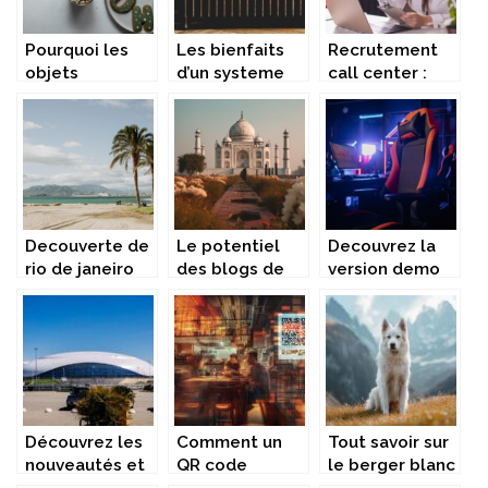
Pourquoi les
Les bienfaits
Recrutement
objets
d’un systeme
call center :
publicitaires et
de chauffage
une approche
chaussettes
electrique
complete pour
personnalisees
mieux
sont-ils des
comprendre
cadeaux
parfaits ?
Decouverte de
Le potentiel
Decouvrez la
rio de janeiro
des blogs de
version demo
avec un guide
voyage
gratuite de
francophone
Penalty Shoot
Out
Découvrez les
Comment un
Tout savoir sur
nouveautés et
QR code
le berger blanc