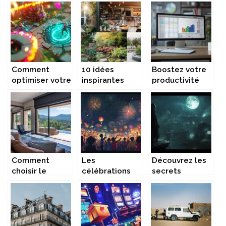
astuces sur le
interactif peut
suisse : un
parking privé
augmenter la
compagnon
de Roissy
visibilité de
fidèle et
votre
intelligent
restaurant
Comment
10 idées
Boostez votre
optimiser votre
inspirantes
productivité
expérience de
pour
avec les
jeu avec les
transformer
raccourcis
portails dans
votre maison et
excel
Dofus
jardin
indispensables
Comment
Les
Découvrez les
choisir le
célébrations
secrets
meilleur
de la Fête
d’Assassin’s
service pour
Nationale : 200
Creed Shadows
vos volets
ans d’histoire
pour PS5 :
roulants dans
qui façonnent
aventure
l’Hérault ?
notre présent
nocturne et