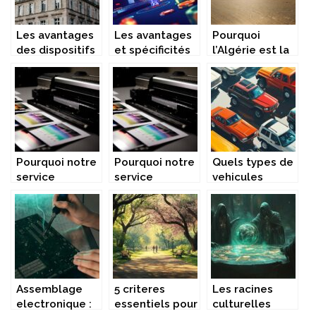
intrigues
politiques
Les avantages
Les avantages
Pourquoi
des dispositifs
et spécificités
l’Algérie est la
fiscaux pour
d’un bonus de
destination
investir dans
bienvenue
secrète que le
l’immobilier
attrayant pour
monde
ancien
les casinos en
commence à
ligne
découvrir
Pourquoi notre
Pourquoi notre
Quels types de
service
service
vehicules
d’impression
d’impression
peuvent etre
est ideal pour
est ideal pour
finances avec
les etudiants,
les etudiants,
un credit ballon
freelances et
freelances et
familles du
familles du
quartier ?
quartier ?
Assemblage
5 criteres
Les racines
electronique :
essentiels pour
culturelles