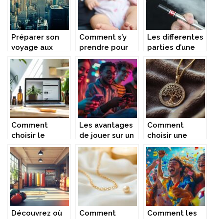
Préparer son
Comment s’y
Les differentes
voyage aux
prendre pour
parties d’une
Etats-Unis
masser bébé?
cigarette
electronique
Comment
Les avantages
Comment
choisir le
de jouer sur un
choisir une
meilleur site de
nouveau site
médaille arbre
vente en ligne
de jeux en ligne
de vie pour un
de produits à
cadeau
base de
inoubliable
chanvre
Découvrez où
Comment
Comment les