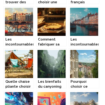
trouver des
choisir une
français
équipements
chaîne en or
adorent gagner
de boxe avec
pour un
de l’argent
une livraison
baptême :
grâce au
rapide
guide pratique
nouveau jeu de
penalty
Les
Comment
Les
incontournables
fabriquer sa
incontournables
pour découvrir
propre galette
à découvrir lors
Amsterdam
des rois maison
de votre visite
lors de votre
: ingrédients et
à Copenhague
prochaine
étapes
escapade
Quelle chaise
Les bienfaits
Pourquoi
pliante choisir
du canyoning
choisir ce
pour le
pour le corps
logement à
camping ou les
et l’esprit
Périgueux pour
festivals ?
un séjour