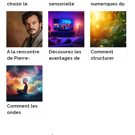
choisir le
sensorielle
numeriques du
meilleur
unique : Une
prenom
compresseur
dégustation de
Stephane et
portatif pour
vin guidée par
leur
vos besoins
Margo Cunego
signification
profonde
A la rencontre
Découvrez les
Comment
de Pierre-
avantages de
structurer
Xavier
l’IPTV au
efficacement
Rocchesani :
Portugal pour
un document
Presentation et
un accès
de 51 pages
guide pour le
illimité à vos
pour une
joindre en ligne
chaînes
lecture fluide
préférées
Comment les
ondes
cérébrales
peuvent-elles
stimuler votre