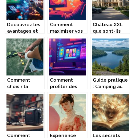
confortable et
pratique ?
Découvrez les
Comment
Château XXL
avantages et
maximiser vos
que sont-ils
options de
gains en ligne
devenus :
paris sportifs
avec le jeu du
comment des
et casinos en
poulet
couples
ligne
britanniques
transforment
des demeures
historiques en
Comment
Comment
Guide pratique
lieux de luxe
choisir la
profiter des
: Camping au
raquette de
bonus de
Lac des
padel idéale
bienvenue sur
Bouillouses
pour votre
les sites de
niveau et style
casino en ligne
de jeu
?
Comment
Expérience
Les secrets