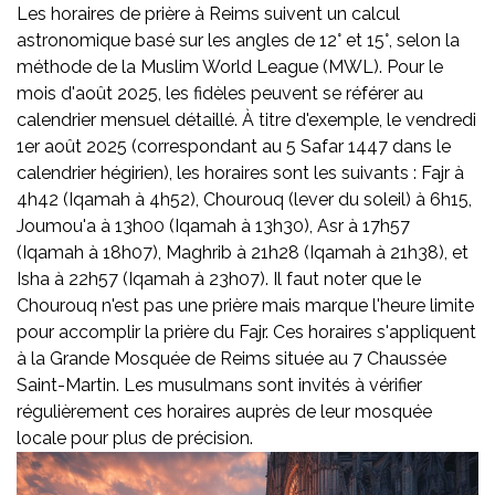
Les horaires de prière à Reims suivent un calcul
astronomique basé sur les angles de 12° et 15°, selon la
méthode de la Muslim World League (MWL). Pour le
mois d'août 2025, les fidèles peuvent se référer au
calendrier mensuel détaillé. À titre d'exemple, le vendredi
1er août 2025 (correspondant au 5 Safar 1447 dans le
calendrier hégirien), les horaires sont les suivants : Fajr à
4h42 (Iqamah à 4h52), Chourouq (lever du soleil) à 6h15,
Joumou'a à 13h00 (Iqamah à 13h30), Asr à 17h57
(Iqamah à 18h07), Maghrib à 21h28 (Iqamah à 21h38), et
Isha à 22h57 (Iqamah à 23h07). Il faut noter que le
Chourouq n'est pas une prière mais marque l'heure limite
pour accomplir la prière du Fajr. Ces horaires s'appliquent
à la Grande Mosquée de Reims située au 7 Chaussée
Saint-Martin. Les musulmans sont invités à vérifier
régulièrement ces horaires auprès de leur mosquée
locale pour plus de précision.