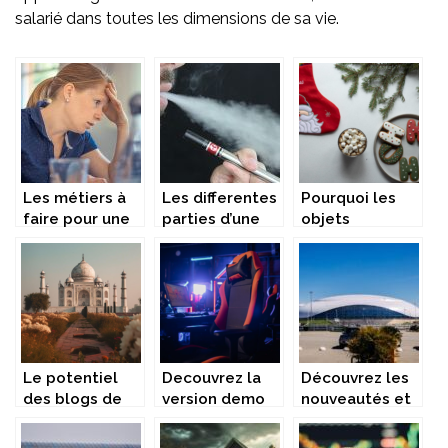
salarié dans toutes les dimensions de sa vie.
Les métiers à
Les differentes
Pourquoi les
faire pour une
parties d’une
objets
femme
cigarette
publicitaires et
enceinte
electronique
chaussettes
personnalisees
sont-ils des
cadeaux
parfaits ?
Le potentiel
Decouvrez la
Découvrez les
des blogs de
version demo
nouveautés et
voyage
gratuite de
astuces sur le
Penalty Shoot
parking privé