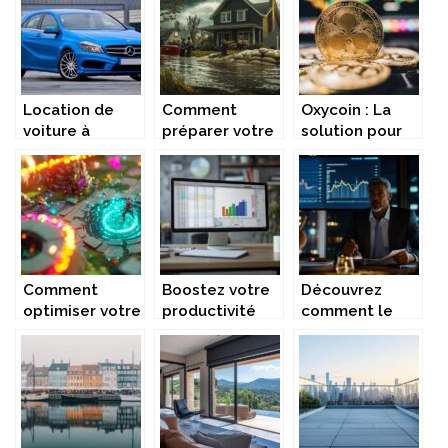
Out
de Roissy
Location de
Comment
Oxycoin : La
voiture à
préparer votre
solution pour
Antananarivo :
maison aux
simplifier les
Les meilleures
inondations :
cryptomonnaies
options en
conseils pour
2023
une protection
optimale
Comment
Boostez votre
Découvrez
optimiser votre
productivité
comment le
expérience de
avec les
private equity
jeu avec les
raccourcis
renforce votre
portails dans
excel
portefeuille
Dofus
indispensables
d’investissement