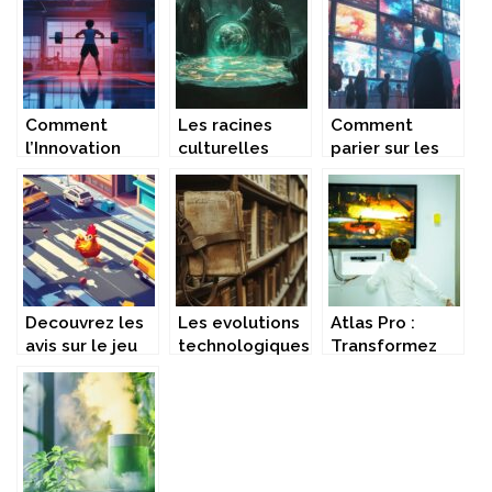
monde
Temps de Crise
sur la
commence à
plateforme de
découvrir
webcams
Comment
Les racines
Comment
l’Innovation
culturelles
parier sur les
Technologique
expliquant
competitions
Repousse les
pourquoi
esport avec
Limites du
L’escroquerie
succes
Possible
des Illuminati
s’amplifie et
evolue
mondialement
Decouvrez les
Les evolutions
Atlas Pro :
avis sur le jeu
technologiques
Transformez
Chicken Road 2
des harnais
votre TV en
et sa
Archives : de
Cinéma à la
mecanique
l’animal a la
Maison !
unique
manutention
lourde