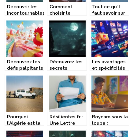
Découvrir les
Comment
Tout ce qu’il
incontournables
choisir le
faut savoir sur
de
meilleur
la législation
Copenhague
service pour
des gardes-
pour un séjour
vos volets
corps pour
réussi
roulants dans
terrasse
l’Hérault ?
Découvrez les
Découvrez les
Les avantages
défis palpitants
secrets
et spécificités
de chicken
d’Assassin’s
d’un bonus de
road et
Creed Shadows
bienvenue
maximisez vos
pour PS5 :
attrayant pour
gains
aventure
les casinos en
nocturne et
ligne
intrigues
politiques
Pourquoi
Résilientes.fr :
Boycam sous la
l’Algérie est la
Une Lettre
loupe :
destination
d’Entraide pour
enquete
secrète que le
Naviguer en
approfondie